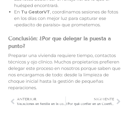
huésped encontrará.
En
Tu GestorVT
, coordinamos sesiones de fotos
en los días con mejor luz para capturar ese
«pedacito de paraíso» que prometemos.
Conclusión: ¿Por qué delegar la puesta a
punto?
Preparar una vivienda requiere tiempo, contactos
técnicos y ojo clínico. Muchos propietarios prefieren
delegar este proceso en nosotros porque saben que
nos encargamos de todo: desde la limpieza de
choque inicial hasta la gestión de pequeñas
reparaciones.
ANTERIOR
SIGUIENTE
Vacaciones en familia en la costa de Valencia: Guía completa de ocio en Gandía y Cullera
¿Por qué confiar en un Coanfitrión de Airbnb? La experiencia diferencial de Tu GestorVT